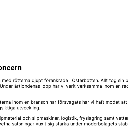
koncern
 med rötterna djupt förankrade i Österbotten. Allt tog sin
der årtiondenas lopp har vi varit verksamma inom en rad oli
tsikterna inom en bransch har försvagats har vi haft modet 
siktiga utveckling.
material och slipmaskiner, logistik, fryslagring samt vatt
tna satsningar vuxit sig starka under moderbolagets stabi