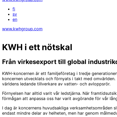
fi
sv
en
www.kwhgroup.com
KWH i ett nötskal
Från virkesexport till global industri
KWH-koncernen är ett familjeföretag i tredje generationen
koncernen utvecklats och förnyats i takt med omvärlden. Un
världens ledande tillverkare av vatten- och avloppsrör.
Förnyelsen har alltid varit vår ledstjärna. När framtidsu
förmågan att anpassa oss har varit avgörande för vår lång
I dag är koncernens huvudsakliga verksamhetsområden slip
endast mindre delar av helheten, men har genom målmedve