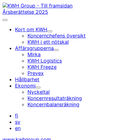
Gå
till
Årsberättelse 2025
innehållet
Huvudmeny
Kort om KWH
Undermeny
Koncernchefens översikt
KWH i ett nötskal
Affärsgrupperna
Undermeny
Mirka
KWH Logistics
KWH Freeze
Prevex
Hållbarhet
Ekonomi
Undermeny
Nyckeltal
Koncernresultaträkning
Koncernbalansräkning
fi
sv
en
www.kwhgroup.com