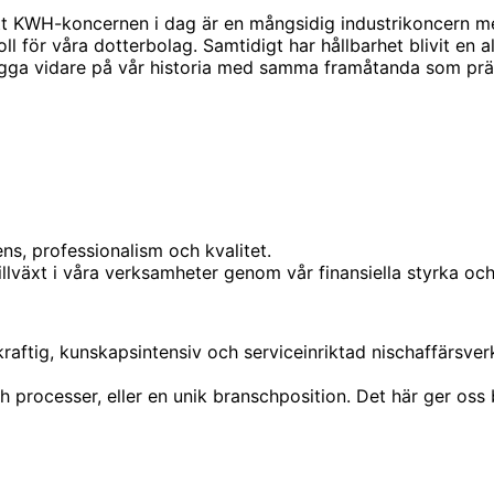
l att KWH-koncernen i dag är en mångsidig industrikoncern m
oll för våra dotterbolag. Samtidigt har hållbarhet blivit en a
ga vidare på vår historia med samma framåtanda som prägl
s, professionalism och kvalitet.
llväxt i våra verksamheter genom vår finansiella styrka och
kraftig, kunskapsintensiv och serviceinriktad nischaffärsve
processer, eller en unik branschposition. Det här ger oss