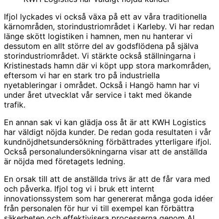
Ifjol lyckades vi också växa på ett av våra traditionella
kärnområden, storindustriområdet i Karleby. Vi har redan
länge skött logistiken i hamnen, men nu hanterar vi
dessutom en allt större del av godsflödena på själva
storindustriområdet. Vi stärkte också ställningarna i
Kristinestads hamn där vi köpt upp stora markområden,
eftersom vi har en stark tro på industriella
nyetableringar i området. Också i Hangö hamn har vi
under året utvecklat vår service i takt med ökande
trafik.
En annan sak vi kan glädja oss åt är att KWH Logistics
har väldigt nöjda kunder. De redan goda resultaten i vår
kundnöjdhetsundersökning förbättrades ytterligare ifjol.
Också personalundersökningarna visar att de anställda
är nöjda med företagets ledning.
En orsak till att de anställda trivs är att de får vara med
och påverka. Ifjol tog vi i bruk ett internt
innovationssystem som har genererat många goda idéer
från personalen för hur vi till exempel kan förbättra
säkerheten och effektivisera processerna genom AI.