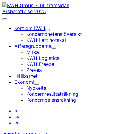
Gå
till
Årsberättelse 2025
innehållet
Huvudmeny
Kort om KWH
Undermeny
Koncernchefens översikt
KWH i ett nötskal
Affärsgrupperna
Undermeny
Mirka
KWH Logistics
KWH Freeze
Prevex
Hållbarhet
Ekonomi
Undermeny
Nyckeltal
Koncernresultaträkning
Koncernbalansräkning
fi
sv
en
www.kwhgroup.com