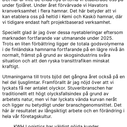
under fjolåret. Under året förvärvade vi Havators
kranverksamhet i flera hamnar. Det här betyder att vi
kan etablera oss på heltid i Kemi och Kaskö hamnar, där
vi tidigare endast haft projektbaserad verksamhet.
Speciellt glad är jag över dessa nyetableringar eftersom
marknaden fortfarande var utmanande under 2025.
Trots en liten förbättring ligger de totala godsvolymerna
i de finländska hamnarna fortfarande på en lägre nivå än
normalt, främst på grund av skogsindustrins svåra
situation och att den ryska transittrafiken minskat
kraftigt.
Utmaningarna till trots bjöd det gångna året också på en
hel del ljusglimtar. Framförallt är jag nöjd över att vi
lyckats få ner antalet olyckor. Stuveribranschen har
traditionellt ett högt olycksfallsindex på grund av
arbetets natur, men vi har lyckats vända kurvan neråt
och ligger nu betydligt under branschgenomsnittet. Det
här är resultatet av långsiktigt arbete och en förändring i
hela vår företagskultur.
KWH Logistics har väldigt nöjda kunder