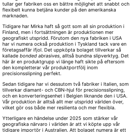
tullar ger fabriken oss en bättre möjlighet att snabbt och
flexibelt kunna betjäna kunder på den amerikanska
marknaden.
Tidigare har Mirka haft så gott som all sin produktion i
Finland, men i fortsättningen är produktionen mer
geografiskt utspridd. Förutom den nya fabriken i USA
har vi numera också produktion i Tyskland tack vare en
företagsaffär ifjol. Det uppköpta bolaget tillverkar så
kallade
bonded abrasives
, alltså bundna slipverktyg. Det
här är en produktgrupp vi länge haft sikte på eftersom
den kompletterar vår produktportfölj inom
precisionsslipning perfekt.
Sedan tidigare har vi dessutom två fabriker i Italien, som
tillverkar diamant- och CBN-hjul för precisionsslipning,
och en konverteringsenhet i Belgien liknande den i USA.
Vår produktion är alltså allt mer utspridd världen över,
vilket gör oss både mer resilienta och mer flexibla.
Ytterligare en händelse under 2025 som stärker vår
geografiska närvaro i världen är att vi köpte upp vår
tidigare importör i Australien. Att bolaget numera är ett