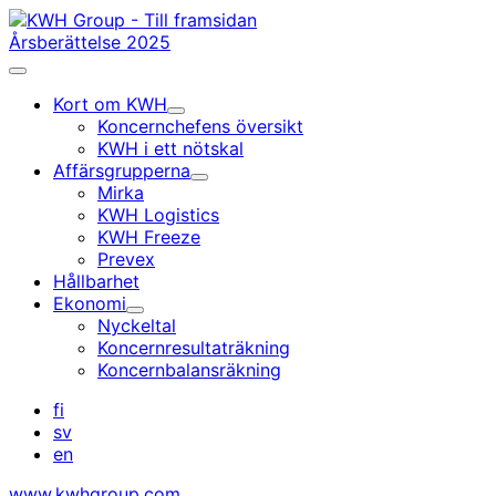
Gå
till
Årsberättelse 2025
innehållet
Huvudmeny
Kort om KWH
Undermeny
Koncernchefens översikt
KWH i ett nötskal
Affärsgrupperna
Undermeny
Mirka
KWH Logistics
KWH Freeze
Prevex
Hållbarhet
Ekonomi
Undermeny
Nyckeltal
Koncernresultaträkning
Koncernbalansräkning
fi
sv
en
www.kwhgroup.com