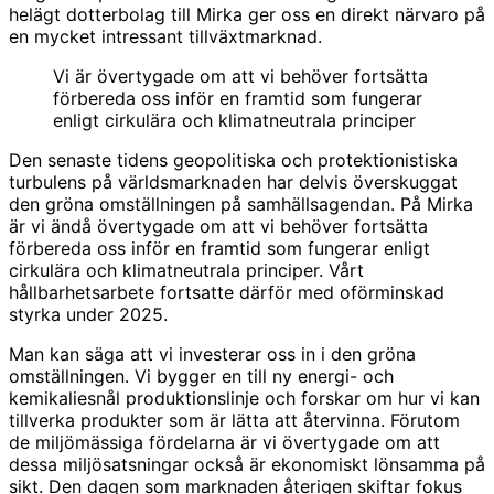
helägt dotterbolag till Mirka ger oss en direkt närvaro på
en mycket intressant tillväxtmarknad.
Vi är övertygade om att vi behöver fortsätta
förbereda oss inför en framtid som fungerar
enligt cirkulära och klimatneutrala principer
Den senaste tidens geopolitiska och protektionistiska
turbulens på världsmarknaden har delvis överskuggat
den gröna omställningen på samhällsagendan. På Mirka
är vi ändå övertygade om att vi behöver fortsätta
förbereda oss inför en framtid som fungerar enligt
cirkulära och klimatneutrala principer. Vårt
hållbarhetsarbete fortsatte därför med oförminskad
styrka under 2025.
Man kan säga att vi investerar oss in i den gröna
omställningen. Vi bygger en till ny energi- och
kemikaliesnål produktionslinje och forskar om hur vi kan
tillverka produkter som är lätta att återvinna. Förutom
de miljömässiga fördelarna är vi övertygade om att
dessa miljösatsningar också är ekonomiskt lönsamma på
sikt. Den dagen som marknaden återigen skiftar fokus